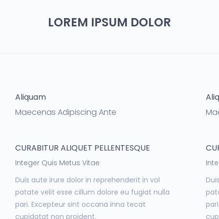
LOREM IPSUM DOLOR
Aliquam
Ali
Maecenas Adipiscing Ante
Mae
CURABITUR ALIQUET PELLENTESQUE
CU
Integer Quis Metus Vitae
Int
Duis aute irure dolor in reprehenderit in vol
Duis
patate velit esse cillum dolore eu fugiat nulla
pata
pari. Excepteur sint occana inna tecat
par
cupidatat non proident.
cup