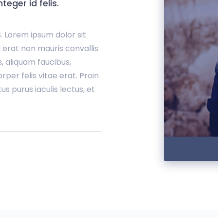
eger id felis.
s. Lorem ipsum dolor sit
l erat non mauris convallis
s, aliquam faucibus,
per felis vitae erat. Proin
 purus iaculis lectus, et